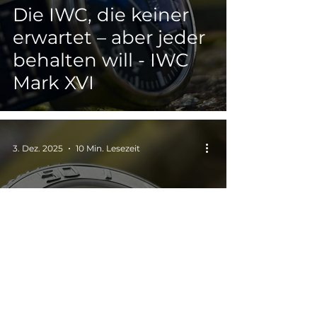
Die IWC, die keiner
erwartet – aber jeder
behalten will - IWC
Mark XVI
3. Dez. 2025
10 Min. Lesezeit
Bulova Fleet Admiral
91691 – Warum diese
seltene Bulova heute