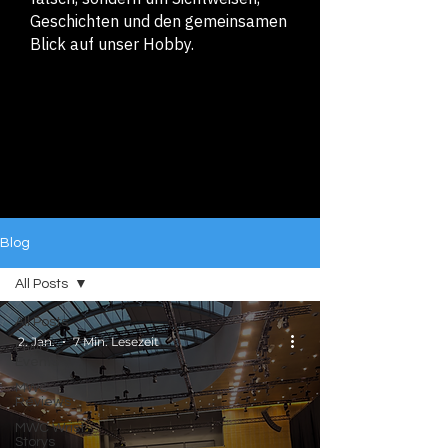
Geschichten und den gemeinsamen
Blick auf unser Hobby.
Blog
All Posts
All Posts
2. Jan.
7 Min. Lesezeit
MWC
Events
MWC
Reviews
MWC Wrist
Storys