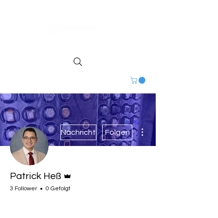
Weitere Optionen
Nachricht
Folgen
Administrator
Patrick Heß
3 Follower
0 Gefolgt
MWC Inner Circle
+
4