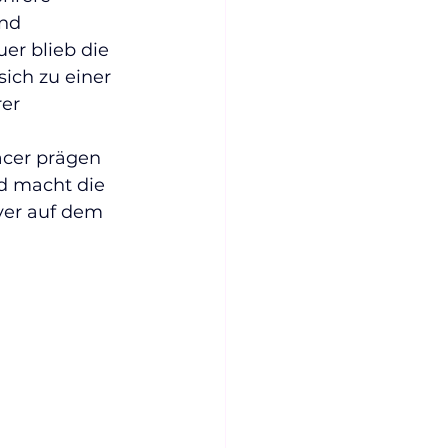
nd 
r blieb die 
ich zu einer 
er 
acer prägen 
ed macht die 
ver auf dem 