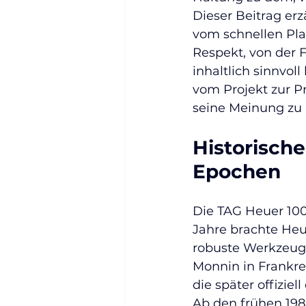
Dieser Beitrag erz
vom schnellen Pla
Respekt, von der F
inhaltlich sinnvoll
vom Projekt zur P
seine Meinung zu 
Historische
Epochen
Die TAG Heuer 100
Jahre brachte Heue
robuste Werkzeuge
Monnin in Frankre
die später offiziel
Ab den frühen 198