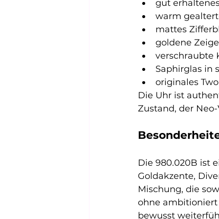
gut erhaltene
warm gealtert
mattes Zifferb
goldene Zeige
verschraubte 
Saphirglas in
originales Two
Die Uhr ist authen
Zustand, der Neo
Besonderheit
Die 980.020B ist e
Goldakzente, Dive
Mischung, die sowoh
ohne ambitioniert 
bewusst weiterfü