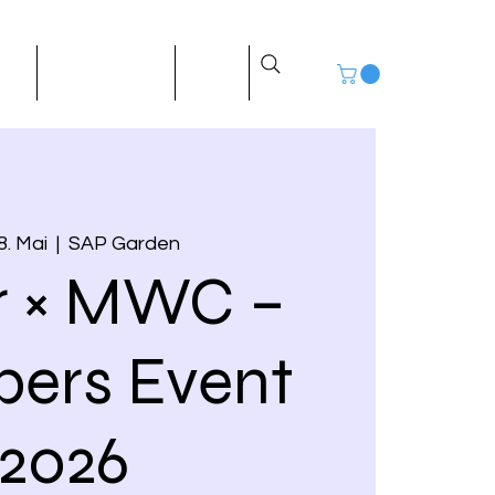
log
Kaufberatung
Shop
Mehr
8. Mai
  |  
SAP Garden
r × MWC –
ers Event
2026