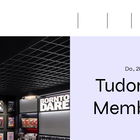
Start
Über uns
Events
B
Do., 2
Tudo
Memb