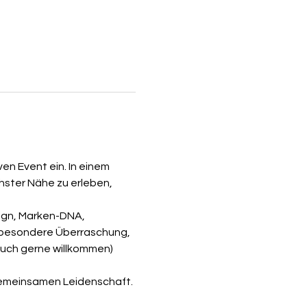
en Event ein. In einem 
ster Nähe zu erleben, 
ign, Marken-DNA, 
 besondere Überraschung, 
uch gerne willkommen) 
 gemeinsamen Leidenschaft.